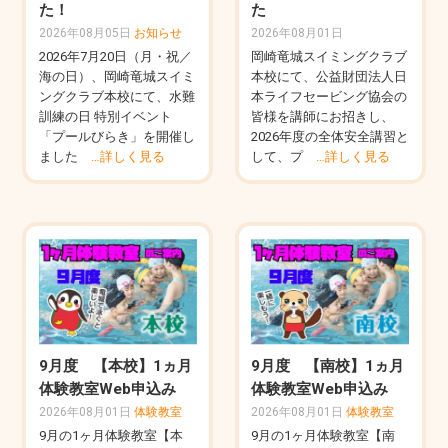
た！
た
2026年08月05日
お知らせ
2026年08月01日
2026年7月20日（月・祝／
岡崎竜城スイミングクラブ
海の日）、岡崎竜城スイミ
本校にて、公益財団法人日
ングクラブ本校にて、水難
本ライフセービング協会の
訓練の日 特別イベント
皆様を講師にお招きし、
「プールびらき」を開催し
2026年度の全体安全講習と
ました
…詳しく見る
して、プ
…詳しく見る
9月度 【本校】1ヵ月
9月度 【南校】1ヵ月
体験教室Web申込み
体験教室Web申込み
2026年08月01日
体験教室
2026年08月01日
体験教室
9月の1ヶ月体験教室【本
9月の1ヶ月体験教室【南