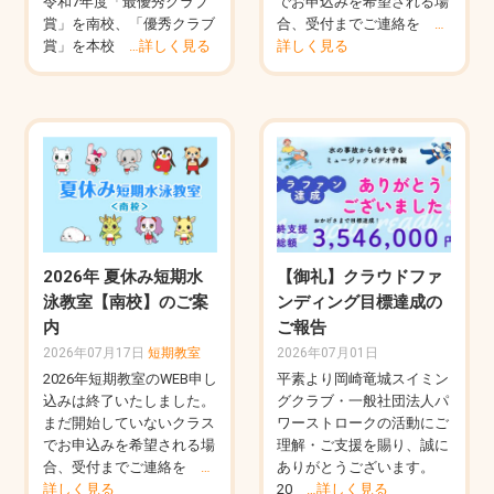
令和7年度「最優秀クラブ
でお申込みを希望される場
賞」を南校、「優秀クラブ
合、受付までご連絡を
…
賞」を本校
…詳しく見る
詳しく見る
2026年 夏休み短期水
【御礼】クラウドファ
泳教室【南校】のご案
ンディング目標達成の
内
ご報告
2026年07月17日
短期教室
2026年07月01日
2026年短期教室のWEB申し
平素より岡崎竜城スイミン
込みは終了いたしました。
グクラブ・一般社団法人パ
まだ開始していないクラス
ワーストロークの活動にご
でお申込みを希望される場
理解・ご支援を賜り、誠に
合、受付までご連絡を
…
ありがとうございます。
詳しく見る
20
…詳しく見る