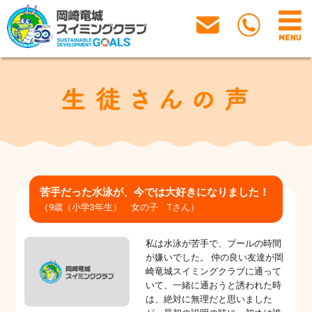
苦手だった水泳が、今では大好きになりました！
（9歳（小学3年生） 女の子 Tさん）
私は水泳が苦手で、プールの時間
が嫌いでした。 仲の良い友達が岡
崎竜城スイミングクラブに通って
いて、一緒に通おうと誘われた時
は、絶対に無理だと思いました