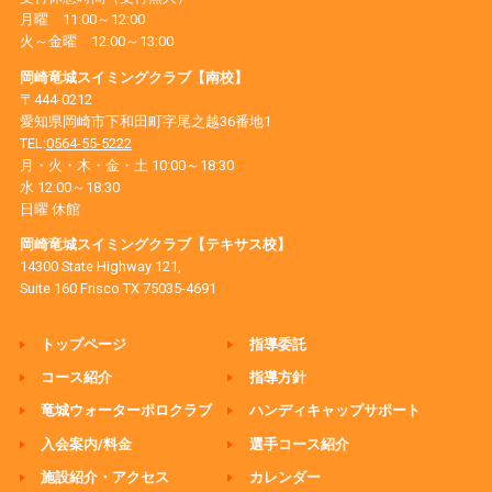
月曜 11:00～12:00
火～金曜 12:00～13:00
岡崎竜城スイミングクラブ【南校】
〒444-0212
愛知県岡崎市下和田町字尾之越36番地1
TEL:
0564-55-5222
月・火・木・金・土 10:00～18:30
水 12:00～18:30
日曜 休館
岡崎竜城スイミングクラブ【テキサス校】
14300 State Highway 121,
Suite 160 Frisco TX 75035-4691
トップページ
指導委託
コース紹介
指導方針
竜城ウォーターポロクラブ
ハンディキャップサポート
入会案内/料金
選手コース紹介
施設紹介・アクセス
カレンダー