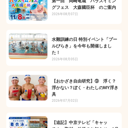
第一回 岡崎竜城 パラスイミン
グフェス 大森國臣杯 のご案内
2026年08月07日
水難訓練の日 特別イベント「プー
ルびらき」を今年も開催しまし
た！
2026年08月05日
【おかざき自由研究】⑨ 浮く？
浮かない？ぼく・わたしのMY浮き
具
2026年07月02日
【追記】中京テレビ「キャッ