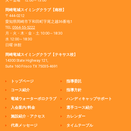
火～金曜 12:00～13:00
岡崎竜城スイミングクラブ【南校】
〒444-0212
愛知県岡崎市下和田町字尾之越36番地1
TEL:
0564-55-5222
月・火・木・金・土 10:00～18:30
水 12:00～18:30
日曜 休館
岡崎竜城スイミングクラブ【テキサス校】
14300 State Highway 121,
Suite 160 Frisco TX 75035-4691
トップページ
指導委託
コース紹介
指導方針
竜城ウォーターポロクラブ
ハンディキャップサポート
入会案内/料金
選手コース紹介
施設紹介・アクセス
カレンダー
代表メッセージ
タイムテーブル