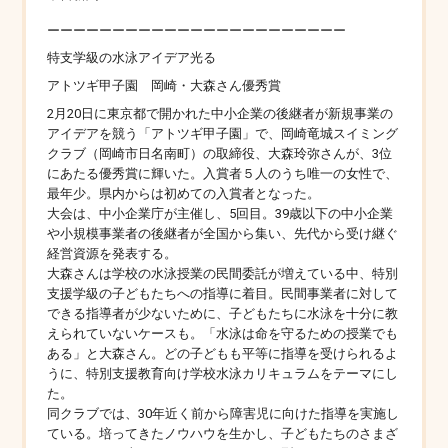
ーーーーーーーーーーーーーーーーーーーーーーー
特支学級の水泳アイデア光る
アトツギ甲子園 岡崎・大森さん優秀賞
2月20日に東京都で開かれた中小企業の後継者が新規事業の
アイデアを競う「アトツギ甲子園」で、岡崎竜城スイミング
クラブ（岡崎市日名南町）の取締役、大森玲弥さんが、3位
にあたる優秀賞に輝いた。入賞者５人のうち唯一の女性で、
最年少。県内からは初めての入賞者となった。
大会は、中小企業庁が主催し、5回目。39歳以下の中小企業
や小規模事業者の後継者が全国から集い、先代から受け継ぐ
経営資源を発表する。
大森さんは学校の水泳授業の民間委託が増えている中、特別
支援学級の子どもたちへの指導に着目。民間事業者に対して
できる指導者が少ないために、子どもたちに水泳を十分に教
えられていないケースも。「水泳は命を守るための授業でも
ある」と大森さん。どの子どもも平等に指導を受けられるよ
うに、特別支援教育向け学校水泳カリキュラムをテーマにし
た。
同クラブでは、30年近く前から障害児に向けた指導を実施し
ている。培ってきたノウハウを生かし、子どもたちのさまざ