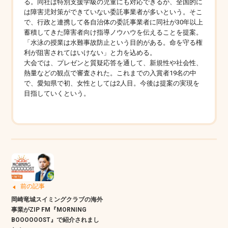
る。同社は特別支援学級の児童にも対応できるが、全国的に
は障害児対策ができていない委託事業者が多いという。そこ
で、行政と連携して各自治体の委託事業者に同社が30年以上
蓄積してきた障害者向け指導ノウハウを伝えることを提案。
「水泳の授業は水難事故防止という目的がある。命を守る権
利が阻害されてはいけない」と力を込める。
大会では、プレゼンと質疑応答を通して、新規性や社会性、
熱量などの観点で審査された。これまでの入賞者19名の中
で、愛知県で初、女性としては2人目。今後は提案の実現を
目指していくという。
前の記事
岡崎竜城スイミングクラブの海外
事業がZIP FM『MORNING
BOOOOOOST』で紹介されまし