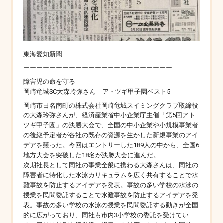
東海愛知新聞
ーーーーーーーーーーーーーーーーーーーーーーー
障害児の命を守る
岡崎竜城SC大森玲弥さん アトツギ甲子園ベスト5
岡崎市日名南町の株式会社岡崎竜城スイミングクラブ取締役
の大森玲弥さんが、経済産業省中小企業庁主催「第5回アト
ツギ甲子園」の決勝大会で、全国の中小企業や小規模事業者
の後継予定者が各社の既存の資源を生かした新規事業のアイ
デアを競った。今回はエントリーした189人の中から、全国6
地方大会を突破した18名が決勝大会に進んだ。
次期社長として同社の事業全般に携わる大森さんは、同社の
障害者に特化した水泳カリキュラムを広く共有することで水
難事故を防止するアイデアを発表。事故の多い学校の水泳の
授業を民間委託することで水難事故を防止するアイデアを発
表。事故の多い学校の水泳の授業を民間委託する動きが全国
的に広がっており、同社も市内3小学校の委託を受けてい