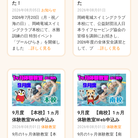
た！
た
2026年08月05日
お知らせ
2026年08月01日
2026年7月20日（月・祝／
岡崎竜城スイミングクラブ
海の日）、岡崎竜城スイミ
本校にて、公益財団法人日
ングクラブ本校にて、水難
本ライフセービング協会の
訓練の日 特別イベント
皆様を講師にお招きし、
「プールびらき」を開催し
2026年度の全体安全講習と
ました
…詳しく見る
して、プ
…詳しく見る
9月度 【本校】1ヵ月
9月度 【南校】1ヵ月
体験教室Web申込み
体験教室Web申込み
2026年08月01日
体験教室
2026年08月01日
体験教室
9月の1ヶ月体験教室【本
9月の1ヶ月体験教室【南