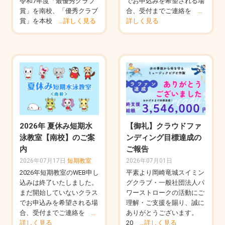
令和7年度「最優秀クラブ
でお申込みを希望される場
賞」を南校、「優秀クラブ
合、受付までご連絡を
…
賞」を本校
…詳しく見る
詳しく見る
2026年 夏休み短期水
【御礼】クラウドファ
泳教室【南校】のご案
ンディング目標達成の
内
ご報告
2026年07月17日
短期教室
2026年07月01日
2026年短期教室のWEB申し
平素より岡崎竜城スイミン
込みは終了いたしました。
グクラブ・一般社団法人パ
まだ開始していないクラス
ワーストロークの活動にご
でお申込みを希望される場
理解・ご支援を賜り、誠に
合、受付までご連絡を
…
ありがとうございます。
詳しく見る
20
…詳しく見る