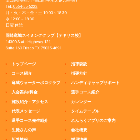
愛知県岡崎市下和田町字尾之越36番地1
TEL:
0564-55-5222
月・火・木・金・土 10:00～18:30
水 12:00～18:30
日曜 休館
岡崎竜城スイミングクラブ【テキサス校】
14300 State Highway 121,
Suite 160 Frisco TX 75035-4691
トップページ
指導委託
コース紹介
指導方針
竜城ウォーターポロクラブ
ハンディキャップサポート
入会案内/料金
選手コース紹介
施設紹介・アクセス
カレンダー
代表メッセージ
タイムテーブル
選手コース先生紹介
れんらくアプリのご案内
生徒さんの声
会社概要
新着情報
採用情報